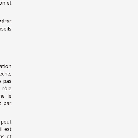
on et
gérer
seils
ation
èche,
e pas
 rôle
me le
t par
 peut
l est
ps et