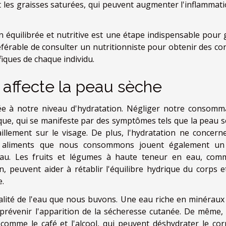
t les graisses saturées, qui peuvent augmenter l'inflammati
n équilibrée et nutritive est une étape indispensable pour 
référable de consulter un nutritionniste pour obtenir des con
iques de chaque individu.
 affecte la peau sèche
ée à notre niveau d'hydratation. Négliger notre consomm
que, qui se manifeste par des symptômes tels que la peau s
aillement sur le visage. De plus, l'hydratation ne concern
 aliments que nous consommons jouent également un
peau. Les fruits et légumes à haute teneur en eau, com
 peuvent aider à rétablir l'équilibre hydrique du corps e
e.
ualité de l'eau que nous buvons. Une eau riche en minéraux
 prévenir l'apparition de la sécheresse cutanée. De même, i
, comme le café et l'alcool, qui peuvent déshydrater le cor