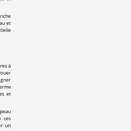
riche
au et
ielle
res à
jouer
oigner
terme
es et
 peau
e ces
er un