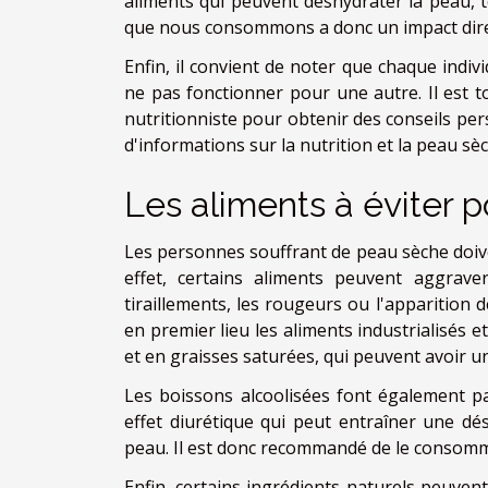
aliments qui peuvent déshydrater la peau, te
que nous consommons a donc un impact direc
Enfin, il convient de noter que chaque indi
ne pas fonctionner pour une autre. Il est 
nutritionniste pour obtenir des conseils per
d'informations sur la nutrition et la peau sè
Les aliments à éviter 
Les personnes souffrant de peau sèche doiven
effet, certains aliments peuvent aggra
tiraillements, les rougeurs ou l'apparition 
en premier lieu les aliments industrialisés 
et en graisses saturées, qui peuvent avoir u
Les boissons alcoolisées font également p
effet diurétique qui peut entraîner une dé
peau. Il est donc recommandé de le consommer
Enfin, certains ingrédients naturels peuven