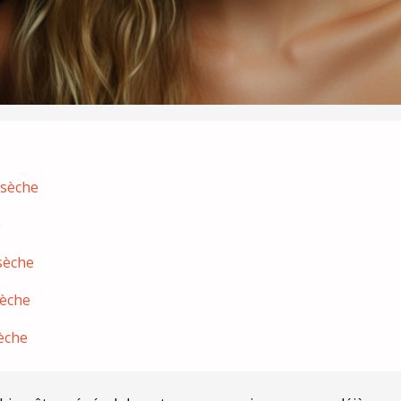
 sèche
e
sèche
sèche
èche