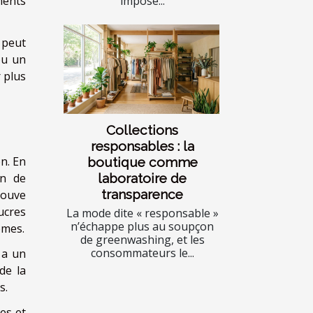
imposé...
ments
 peut
ou un
 plus
Collections
responsables : la
n. En
boutique comme
laboratoire de
on de
transparence
rouve
ucres
La mode dite « responsable »
n’échappe plus au soupçon
ômes.
de greenwashing, et les
consommateurs le...
 a un
de la
s.
es et