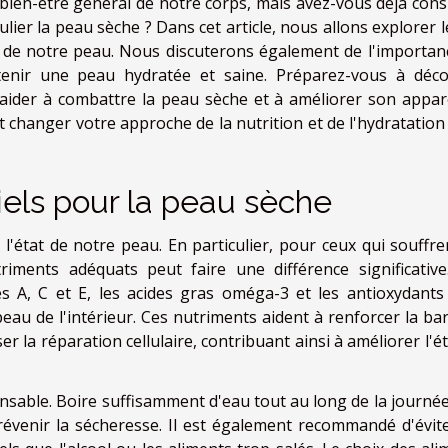
 bien-être général de notre corps, mais avez-vous déjà cons
lier la peau sèche ? Dans cet article, nous allons explorer l
de notre peau. Nous discuterons également de l'importan
tenir une peau hydratée et saine. Préparez-vous à déco
aider à combattre la peau sèche et à améliorer son appar
t changer votre approche de la nutrition et de l'hydratation 
els pour la peau sèche
l'état de notre peau. En particulier, pour ceux qui souffre
iments adéquats peut faire une différence significative
es A, C et E, les acides gras oméga-3 et les antioxydants
eau de l'intérieur. Ces nutriments aident à renforcer la bar
er la réparation cellulaire, contribuant ainsi à améliorer l'é
nsable. Boire suffisamment d'eau tout au long de la journée
révenir la sécheresse. Il est également recommandé d'évite