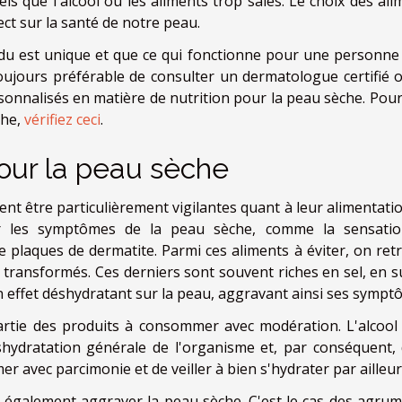
ls que l'alcool ou les aliments trop salés. Le choix des ali
t sur la santé de notre peau.
vidu est unique et que ce qui fonctionne pour une personne
toujours préférable de consulter un dermatologue certifié 
sonnalisés en matière de nutrition pour la peau sèche. Pour
che,
vérifiez ceci
.
pour la peau sèche
t être particulièrement vigilantes quant à leur alimentatio
ver les symptômes de la peau sèche, comme la sensati
de plaques de dermatite. Parmi ces aliments à éviter, on ret
et transformés. Ces derniers sont souvent riches en sel, en s
n effet déshydratant sur la peau, aggravant ainsi ses sympt
artie des produits à consommer avec modération. L'alcool
shydratation générale de l'organisme et, par conséquent, 
 avec parcimonie et de veiller à bien s'hydrater par ailleur
t également aggraver la peau sèche. C'est le cas des agrum