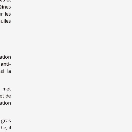
téines
r les
uiles
ation
anti-
si la
e met
et de
ation
 gras
e, il