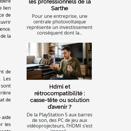
idéré
les professionnels de la
e lien
Sarthe
ce de
Pour une entreprise, une
centrale photovoltaïque
uvrir
représente un investissement
ence.
conséquent dont la...
de la
nt de
. Les
 sont
Hdmi et
rière
rétrocompatibilité :
tat de
casse-tête ou solution
d’avenir ?
De la PlayStation 5 aux barres
 aide
de son, des PC de jeu aux
r les
vidéoprojecteurs, l’HDMI s’est