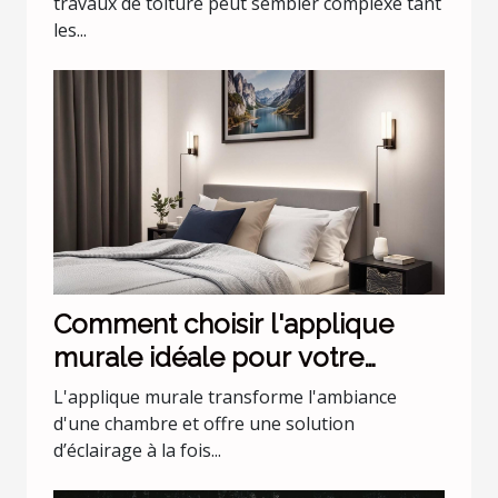
travaux de toiture peut sembler complexe tant
les...
Comment choisir l'applique
murale idéale pour votre
chambre
L'applique murale transforme l'ambiance
d'une chambre et offre une solution
d’éclairage à la fois...