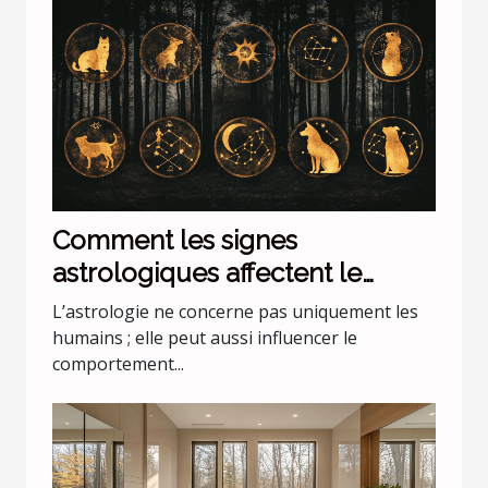
Comment les signes
astrologiques affectent le
comportement de nos animaux
L’astrologie ne concerne pas uniquement les
domestiques
humains ; elle peut aussi influencer le
comportement...