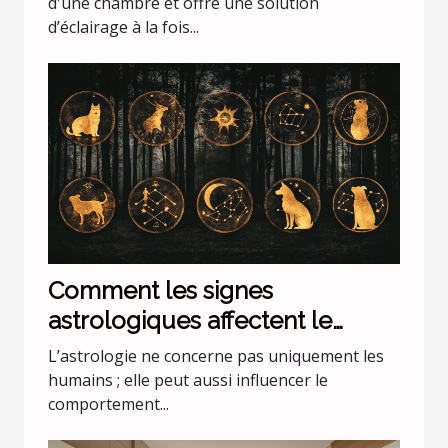
d'une chambre et offre une solution
d’éclairage à la fois...
Comment les signes
astrologiques affectent le
comportement de nos animaux
L’astrologie ne concerne pas uniquement les
domestiques
humains ; elle peut aussi influencer le
comportement...