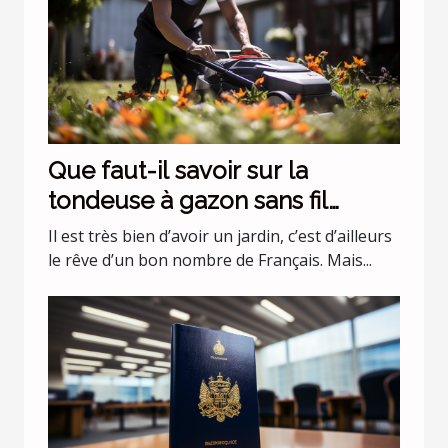
Que faut-il savoir sur la
tondeuse à gazon sans fil
batterie 36 v Black+Decker
Il est très bien d’avoir un jardin, c’est d’ailleurs
CLMA4820L2-QW ?
le rêve d’un bon nombre de Français. Mais...