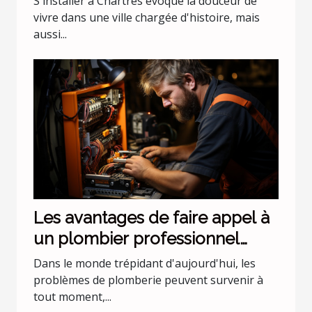
S'installer à Chartres évoque la douceur de
vivre dans une ville chargée d'histoire, mais
aussi...
Les avantages de faire appel à
un plombier professionnel
pour les urgences nocturnes
Dans le monde trépidant d'aujourd'hui, les
problèmes de plomberie peuvent survenir à
tout moment,...