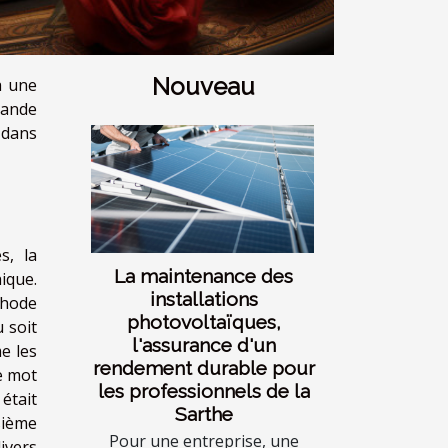
Nouveau
à une
rande
 dans
s, la
La maintenance des
ique.
installations
thode
photovoltaïques,
u soit
l'assurance d'un
e les
rendement durable pour
e mot
les professionnels de la
était
Sarthe
sième
Pour une entreprise, une
ivers