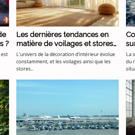
de
Les dernières tendances en
Co
s ?
matière de voilages et stores
su
pour intérieurs
me
 est
L’univers de la décoration d’intérieur évolue
La 
s
constamment, et les voilages ainsi que les
du 
stores...
situ