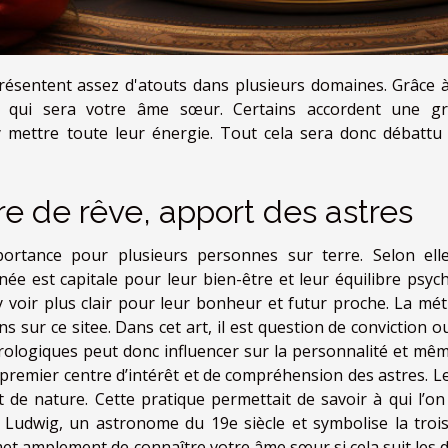
 présentent assez d'atouts dans plusieurs domaines. Grâce 
ir qui sera votre âme sœur. Certains accordent une g
y mettre toute leur énergie. Tout cela sera donc débattu
re de rêve, apport des astres
rtance pour plusieurs personnes sur terre. Selon elle
ée est capitale pour leur bien-être et leur équilibre psych
 y voir plus clair pour leur bonheur et futur proche. La mé
ons
sur ce site
e. Dans cet art, il est question de conviction o
rologiques peut donc influencer sur la personnalité et mêm
 premier centre d’intérêt et de compréhension des astres. L
de nature. Cette pratique permettait de savoir à qui l’on 
e Ludwig, un astronome du 19e siècle et symbolise la troi
t amplement de connaître votre âme sœur si cela suit les d