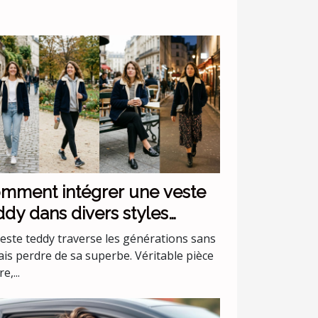
mment intégrer une veste
ddy dans divers styles
stimentaires ?
veste teddy traverse les générations sans
ais perdre de sa superbe. Véritable pièce
e,...