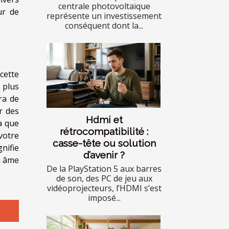
centrale photovoltaïque
ur de
représente un investissement
conséquent dont la...
cette
 plus
ra de
r des
Hdmi et
a que
rétrocompatibilité :
votre
casse-tête ou solution
nifie
d’avenir ?
on âme
De la PlayStation 5 aux barres
de son, des PC de jeu aux
vidéoprojecteurs, l’HDMI s’est
imposé...