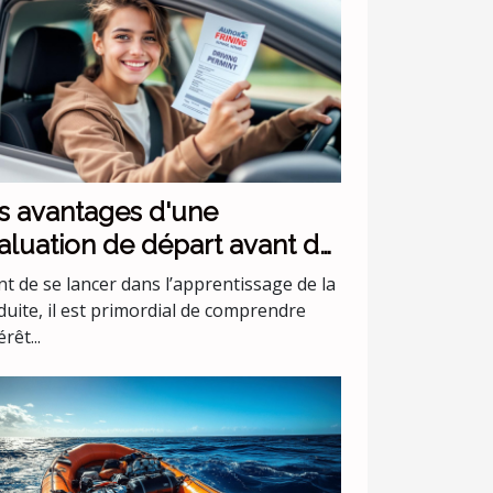
s avantages d'une
aluation de départ avant de
mmencer les leçons de
t de se lancer dans l’apprentissage de la
nduite
duite, il est primordial de comprendre
érêt...