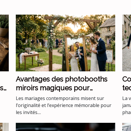
Avantages des photobooths
Co
s
miroirs magiques pour
te
mariages uniques
ve
Les mariages contemporains misent sur
La 
l’originalité et l’expérience mémorable pour
jam
les invités....
phar