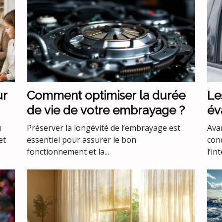
ur
Comment optimiser la durée
Le
de vie de votre embrayage ?
év
co
u
Préserver la longévité de l’embrayage est
Avan
co
et
essentiel pour assurer le bon
con
fonctionnement et la...
l’int