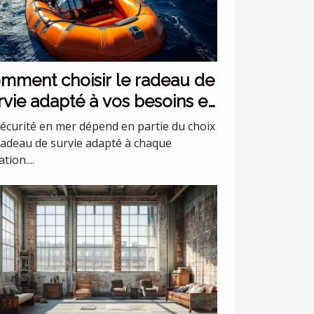
mment choisir le radeau de
rvie adapté à vos besoins en
r ?
sécurité en mer dépend en partie du choix
radeau de survie adapté à chaque
ation....