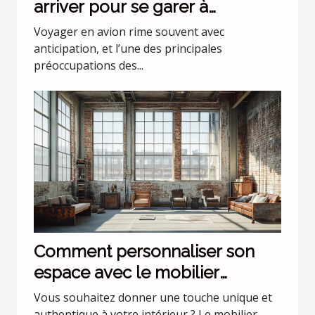
arriver pour se garer à
l'aéroport Lyon Saint Exupéry ?
Voyager en avion rime souvent avec
anticipation, et l’une des principales
préoccupations des...
Comment personnaliser son
espace avec le mobilier
industriel ?
Vous souhaitez donner une touche unique et
authentique à votre intérieur ? Le mobilier...