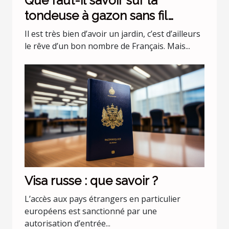
Que faut-il savoir sur la
tondeuse à gazon sans fil
batterie 36 v Black+Decker
Il est très bien d’avoir un jardin, c’est d’ailleurs
CLMA4820L2-QW ?
le rêve d’un bon nombre de Français. Mais...
Visa russe : que savoir ?
L’accès aux pays étrangers en particulier
européens est sanctionné par une
autorisation d’entrée...