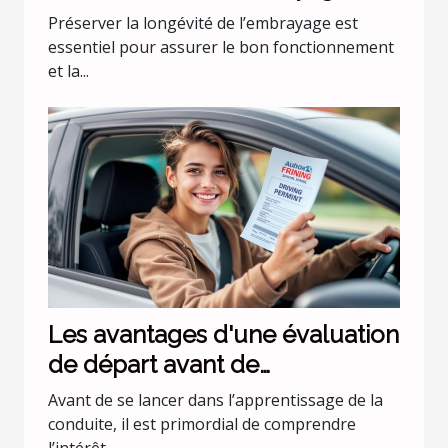
Préserver la longévité de l’embrayage est
essentiel pour assurer le bon fonctionnement
et la...
Les avantages d'une évaluation
de départ avant de
commencer les leçons de
Avant de se lancer dans l’apprentissage de la
conduite
conduite, il est primordial de comprendre
l’intérêt...