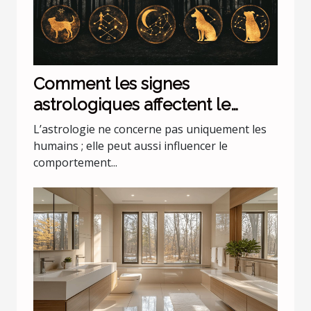
Comment les signes
astrologiques affectent le
comportement de nos animaux
L’astrologie ne concerne pas uniquement les
domestiques
humains ; elle peut aussi influencer le
comportement...