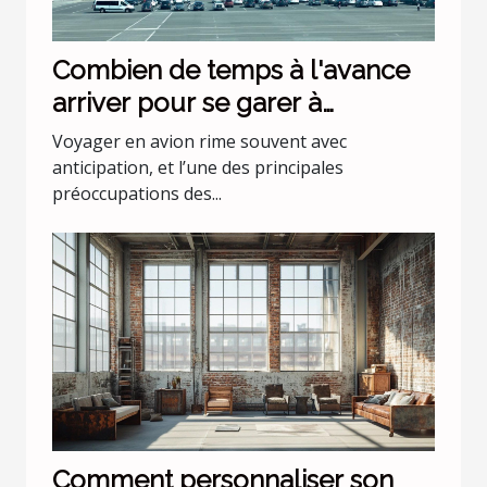
Combien de temps à l'avance
arriver pour se garer à
l'aéroport Lyon Saint Exupéry ?
Voyager en avion rime souvent avec
anticipation, et l’une des principales
préoccupations des...
Comment personnaliser son