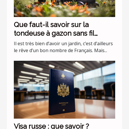
Que faut-il savoir sur la
tondeuse à gazon sans fil
batterie 36 v Black+Decker
Il est très bien d’avoir un jardin, c’est d’ailleurs
CLMA4820L2-QW ?
le rêve d’un bon nombre de Français. Mais...
Visa russe : que savoir ?