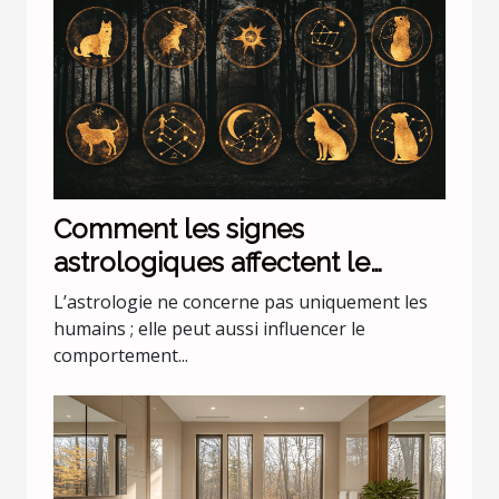
Comment les signes
astrologiques affectent le
comportement de nos animaux
L’astrologie ne concerne pas uniquement les
domestiques
humains ; elle peut aussi influencer le
comportement...