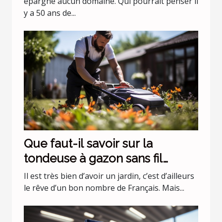
épargné aucun domaine. Qui pourrait penser il
y a 50 ans de...
Que faut-il savoir sur la
tondeuse à gazon sans fil
batterie 36 v Black+Decker
Il est très bien d’avoir un jardin, c’est d’ailleurs
CLMA4820L2-QW ?
le rêve d’un bon nombre de Français. Mais...