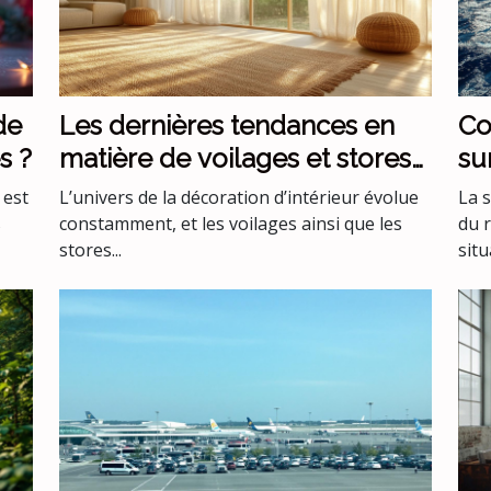
de
Les dernières tendances en
Co
s ?
matière de voilages et stores
su
pour intérieurs
me
 est
L’univers de la décoration d’intérieur évolue
La 
s
constamment, et les voilages ainsi que les
du 
stores...
situ