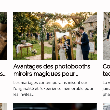
Avantages des photobooths
Co
s
miroirs magiques pour
te
mariages uniques
ve
Les mariages contemporains misent sur
La 
l’originalité et l’expérience mémorable pour
jam
les invités....
phar