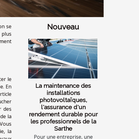
Nouveau
on se
 plus
ement
er le
La maintenance des
le. En
installations
rticle
photovoltaïques,
oucher
l'assurance d'un
r des
rendement durable pour
de la
les professionnels de la
 Vous
Sarthe
e, la
Pour une entreprise, une
ravaux