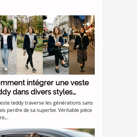
mment intégrer une veste
ddy dans divers styles
stimentaires ?
veste teddy traverse les générations sans
ais perdre de sa superbe. Véritable pièce
e,...