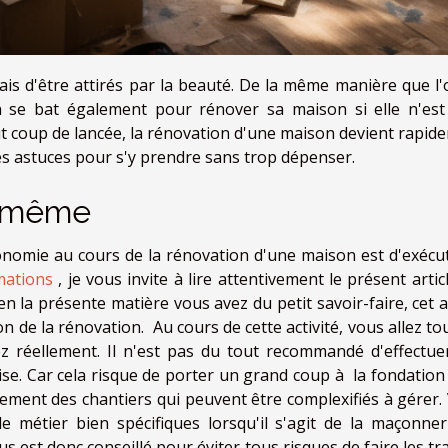
ais d'être attirés par la beauté. De la même manière que l'
 se bat également pour rénover sa maison si elle n'est
t coup de lancée, la rénovation d'une maison devient rapid
es astuces pour s'y prendre sans trop dépenser.
oi-même
onomie au cours de la rénovation d'une maison est d'exécut
mations
, je vous invite à lire attentivement le présent artic
en la présente matière vous avez du petit savoir-faire, cet a
on de la rénovation. Au cours de cette activité, vous allez t
 réellement. Il n'est pas du tout recommandé d'effectue
ise. Car cela risque de porter un grand coup à la fondation 
ement des chantiers qui peuvent être complexifiés à gérer.
métier bien spécifiques lorsqu'il s'agit de la maçonneri
ous est donc conseillé pour éviter tous risques de faire les t