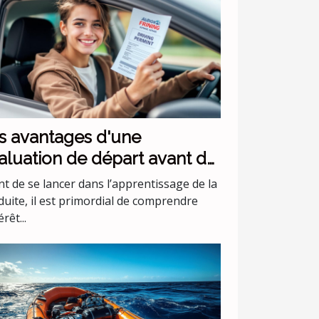
s avantages d'une
aluation de départ avant de
mmencer les leçons de
t de se lancer dans l’apprentissage de la
nduite
duite, il est primordial de comprendre
érêt...