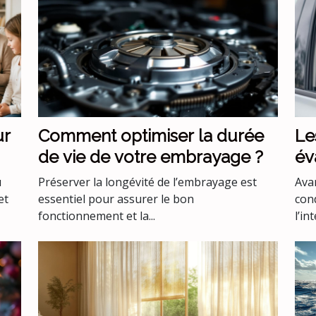
ur
Comment optimiser la durée
Le
de vie de votre embrayage ?
év
co
u
Préserver la longévité de l’embrayage est
Avan
co
et
essentiel pour assurer le bon
con
fonctionnement et la...
l’int