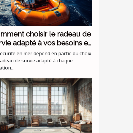
mment choisir le radeau de
rvie adapté à vos besoins en
r ?
sécurité en mer dépend en partie du choix
radeau de survie adapté à chaque
ation....