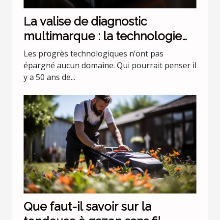
La valise de diagnostic
multimarque : la technologie
évolue !
Les progrès technologiques n’ont pas
épargné aucun domaine. Qui pourrait penser il
y a 50 ans de...
Que faut-il savoir sur la