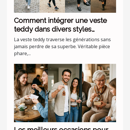
Comment intégrer une veste
teddy dans divers styles
vestimentaires ?
La veste teddy traverse les générations sans
jamais perdre de sa superbe. Véritable pièce
phare,...
Les meilleurs occasions pour