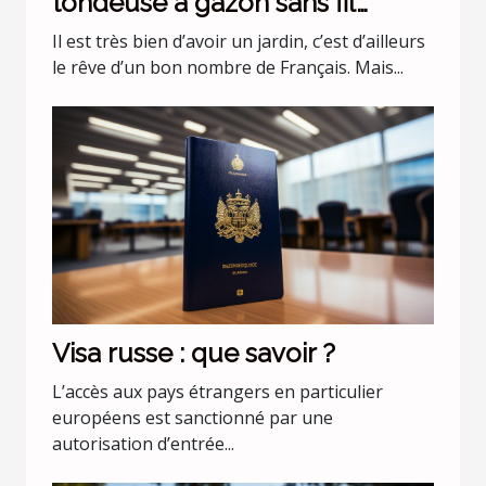
tondeuse à gazon sans fil
batterie 36 v Black+Decker
Il est très bien d’avoir un jardin, c’est d’ailleurs
CLMA4820L2-QW ?
le rêve d’un bon nombre de Français. Mais...
Visa russe : que savoir ?
L’accès aux pays étrangers en particulier
européens est sanctionné par une
autorisation d’entrée...