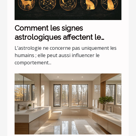
Comment les signes
astrologiques affectent le
comportement de nos animaux
L’astrologie ne concerne pas uniquement les
domestiques
humains ; elle peut aussi influencer le
comportement...