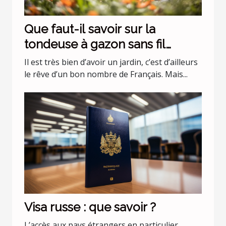
Que faut-il savoir sur la
tondeuse à gazon sans fil
batterie 36 v Black+Decker
Il est très bien d’avoir un jardin, c’est d’ailleurs
CLMA4820L2-QW ?
le rêve d’un bon nombre de Français. Mais...
Visa russe : que savoir ?
L’accès aux pays étrangers en particulier