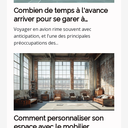
Combien de temps à l'avance
arriver pour se garer à
l'aéroport Lyon Saint Exupéry ?
Voyager en avion rime souvent avec
anticipation, et l’une des principales
préoccupations des...
Comment personnaliser son
espace avec le mobilier