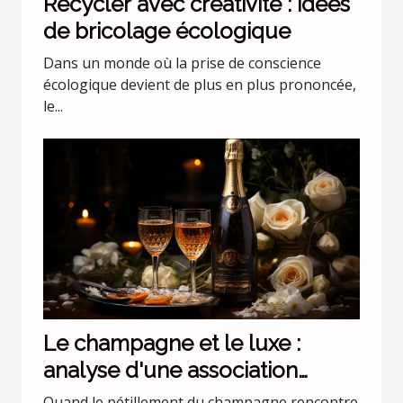
Recycler avec créativité : idées
de bricolage écologique
Dans un monde où la prise de conscience
écologique devient de plus en plus prononcée,
le...
Le champagne et le luxe :
analyse d'une association
incontournable
Quand le pétillement du champagne rencontre