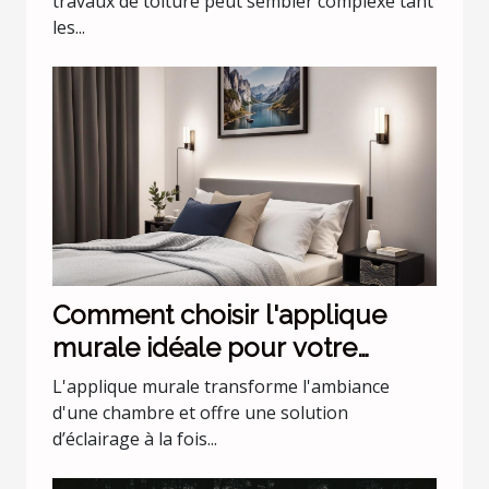
travaux de toiture peut sembler complexe tant
les...
Comment choisir l'applique
murale idéale pour votre
chambre
L'applique murale transforme l'ambiance
d'une chambre et offre une solution
d’éclairage à la fois...