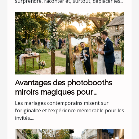
surprendre, raconter et, surtout, déplacer les...
Avantages des photobooths
miroirs magiques pour
mariages uniques
Les mariages contemporains misent sur
l’originalité et l’expérience mémorable pour les
invités....