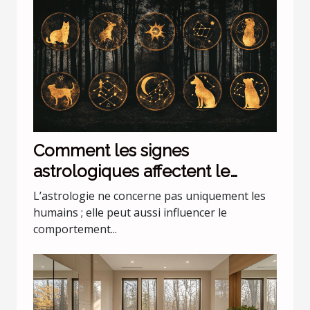
Comment les signes
astrologiques affectent le
comportement de nos animaux
L’astrologie ne concerne pas uniquement les
domestiques
humains ; elle peut aussi influencer le
comportement...