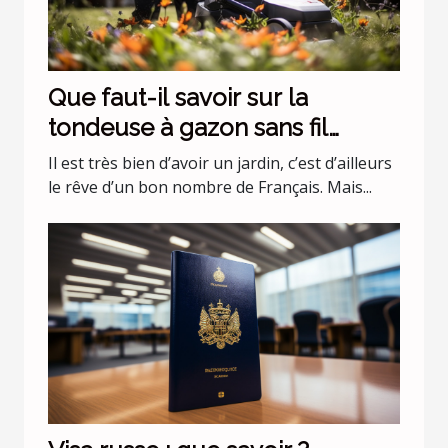
Que faut-il savoir sur la
tondeuse à gazon sans fil
batterie 36 v Black+Decker
Il est très bien d’avoir un jardin, c’est d’ailleurs
CLMA4820L2-QW ?
le rêve d’un bon nombre de Français. Mais...