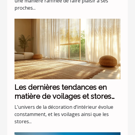
une manière raffinée de faire plaisir à ses
proches...
Les dernières tendances en
matière de voilages et stores
pour intérieurs
L’univers de la décoration d’intérieur évolue
constamment, et les voilages ainsi que les
stores...