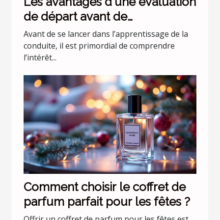
Les avantages d'une évaluation
de départ avant de
commencer les leçons de
Avant de se lancer dans l’apprentissage de la
conduite
conduite, il est primordial de comprendre
l’intérêt...
Comment choisir le coffret de
parfum parfait pour les fêtes ?
Offrir un coffret de parfum pour les fêtes est