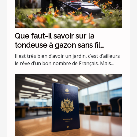
Que faut-il savoir sur la
tondeuse à gazon sans fil
batterie 36 v Black+Decker
Il est très bien d’avoir un jardin, c’est d’ailleurs
CLMA4820L2-QW ?
le rêve d’un bon nombre de Français. Mais...