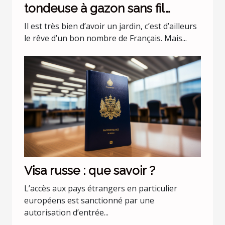
tondeuse à gazon sans fil
batterie 36 v Black+Decker
Il est très bien d’avoir un jardin, c’est d’ailleurs
CLMA4820L2-QW ?
le rêve d’un bon nombre de Français. Mais...
Visa russe : que savoir ?
L’accès aux pays étrangers en particulier
européens est sanctionné par une
autorisation d’entrée...