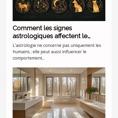
Comment les signes
astrologiques affectent le
comportement de nos animaux
L’astrologie ne concerne pas uniquement les
domestiques
humains ; elle peut aussi influencer le
comportement...