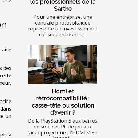
r une
les professionnels de la
Sarthe
Pour une entreprise, une
en
centrale photovoltaïque
représente un investissement
conséquent dont la...
n aide
s des
 cette
meur,
Hdmi et
rétrocompatibilité :
acide
casse-tête ou solution
 dans
d’avenir ?
ue un
De la PlayStation 5 aux barres
de son, des PC de jeu aux
vidéoprojecteurs, l’HDMI s’est
els à