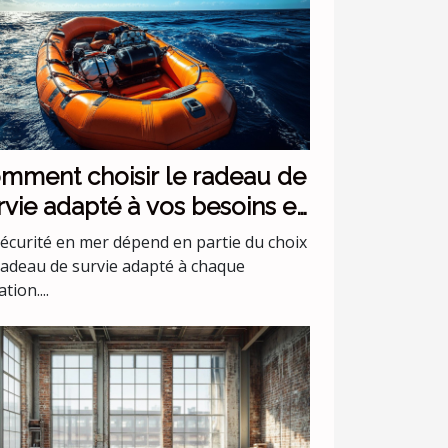
mment choisir le radeau de
rvie adapté à vos besoins en
r ?
sécurité en mer dépend en partie du choix
radeau de survie adapté à chaque
ation....