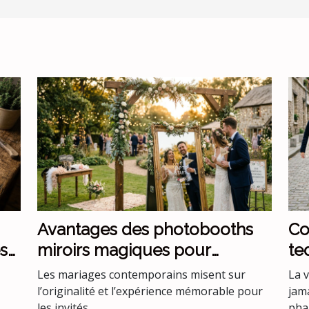
Avantages des photobooths
Co
s
miroirs magiques pour
te
mariages uniques
ve
Les mariages contemporains misent sur
La 
l’originalité et l’expérience mémorable pour
jam
les invités....
phar