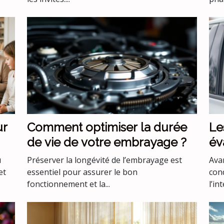
ur
Comment optimiser la durée
Le
de vie de votre embrayage ?
év
co
u
Préserver la longévité de l’embrayage est
Avan
co
et
essentiel pour assurer le bon
con
fonctionnement et la...
l’int