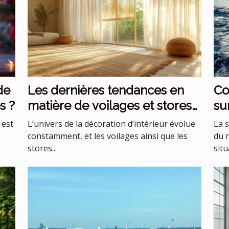
de
Les dernières tendances en
Co
s ?
matière de voilages et stores
su
pour intérieurs
me
 est
L’univers de la décoration d’intérieur évolue
La 
s
constamment, et les voilages ainsi que les
du 
stores...
situ