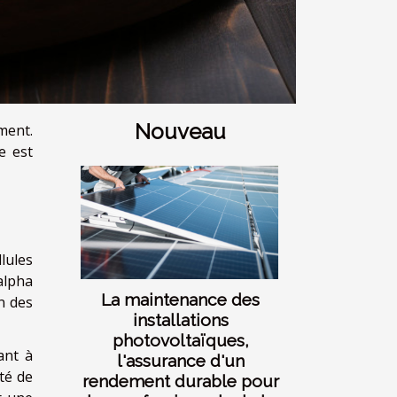
Nouveau
ment.
e est
llules
 alpha
La maintenance des
n des
installations
photovoltaïques,
ant à
l'assurance d'un
été de
rendement durable pour