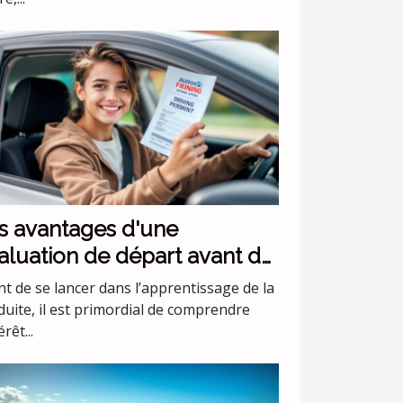
s avantages d'une
aluation de départ avant de
mmencer les leçons de
t de se lancer dans l’apprentissage de la
nduite
duite, il est primordial de comprendre
érêt...