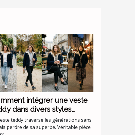
mment intégrer une veste
ddy dans divers styles
stimentaires ?
veste teddy traverse les générations sans
ais perdre de sa superbe. Véritable pièce
e,...