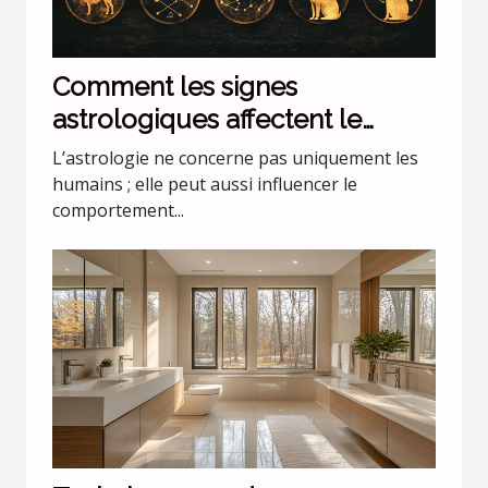
Comment les signes
astrologiques affectent le
comportement de nos animaux
L’astrologie ne concerne pas uniquement les
domestiques
humains ; elle peut aussi influencer le
comportement...