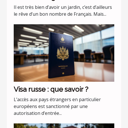
batterie 36 v Black+Decker
Il est très bien d’avoir un jardin, c’est d’ailleurs
CLMA4820L2-QW ?
le rêve d’un bon nombre de Français. Mais...
Visa russe : que savoir ?
L’accès aux pays étrangers en particulier
européens est sanctionné par une
autorisation d’entrée...