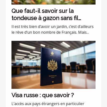
Que faut-il savoir sur la
tondeuse à gazon sans fil
batterie 36 v Black+Decker
Il est très bien d’avoir un jardin, c’est d’ailleurs
CLMA4820L2-QW ?
le rêve d’un bon nombre de Français. Mais...
Visa russe : que savoir ?
L’accès aux pays étrangers en particulier