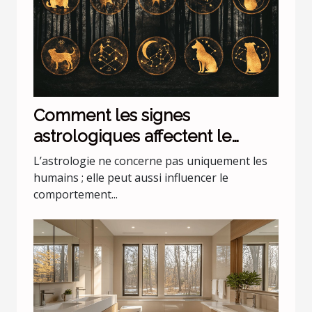
Comment les signes
astrologiques affectent le
comportement de nos animaux
L’astrologie ne concerne pas uniquement les
domestiques
humains ; elle peut aussi influencer le
comportement...