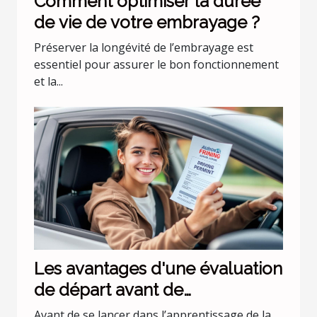
Comment optimiser la durée
de vie de votre embrayage ?
Préserver la longévité de l’embrayage est
essentiel pour assurer le bon fonctionnement
et la...
Les avantages d'une évaluation
de départ avant de
commencer les leçons de
Avant de se lancer dans l’apprentissage de la