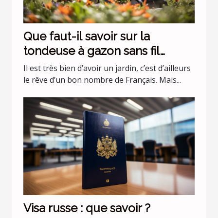
Que faut-il savoir sur la
tondeuse à gazon sans fil
batterie 36 v Black+Decker
Il est très bien d’avoir un jardin, c’est d’ailleurs
CLMA4820L2-QW ?
le rêve d’un bon nombre de Français. Mais...
Visa russe : que savoir ?