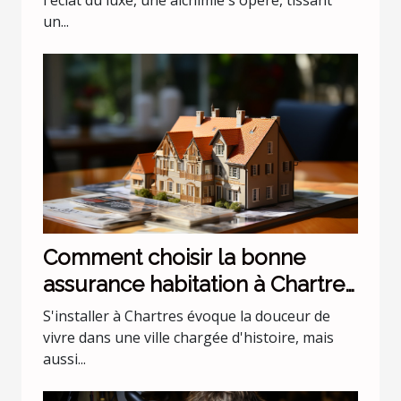
l'éclat du luxe, une alchimie s'opère, tissant
un...
Comment choisir la bonne
assurance habitation à Chartres
?
S'installer à Chartres évoque la douceur de
vivre dans une ville chargée d'histoire, mais
aussi...