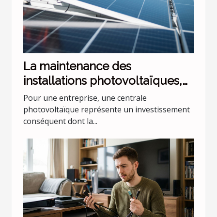
La maintenance des
installations photovoltaïques,
l'assurance d'un rendement
Pour une entreprise, une centrale
durable pour les
photovoltaïque représente un investissement
conséquent dont la...
professionnels de la Sarthe