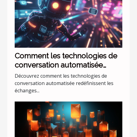
Comment les technologies de
conversation automatisée
transforment-elles l'interaction
Découvrez comment les technologies de
numérique ?
conversation automatisée redéfinissent les
échanges...