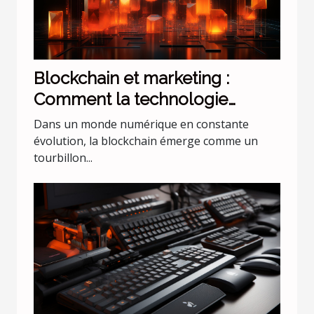
Blockchain et marketing :
Comment la technologie
change les règles du jeu
Dans un monde numérique en constante
évolution, la blockchain émerge comme un
tourbillon...