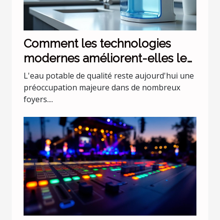
Comment les technologies
modernes améliorent-elles le
traitement de l'eau domestique
L'eau potable de qualité reste aujourd'hui une
?
préoccupation majeure dans de nombreux
foyers....