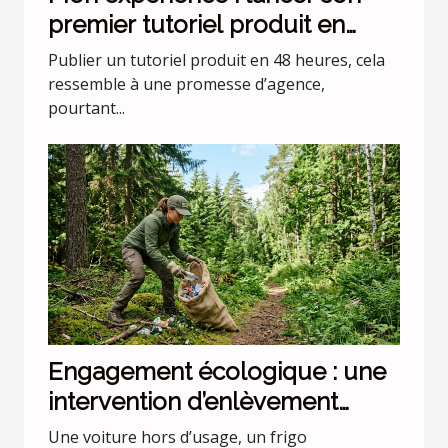
premier tutoriel produit en
moins de 48h
Publier un tutoriel produit en 48 heures, cela
ressemble à une promesse d’agence,
pourtant...
Engagement écologique : une
intervention d’enlèvement
peut-elle être responsable ?
Une voiture hors d’usage, un frigo