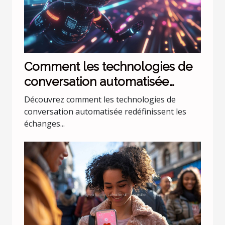
Comment les technologies de
conversation automatisée
transforment-elles l'interaction
Découvrez comment les technologies de
numérique ?
conversation automatisée redéfinissent les
échanges...