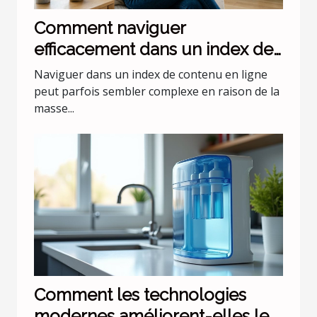
Comment naviguer
efficacement dans un index de
contenu en ligne ?
Naviguer dans un index de contenu en ligne
peut parfois sembler complexe en raison de la
masse...
Comment les technologies
modernes améliorent-elles le