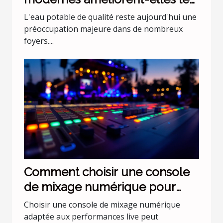
traitement de l'eau domestique
L'eau potable de qualité reste aujourd'hui une
?
préoccupation majeure dans de nombreux
foyers....
Comment choisir une console
de mixage numérique pour
performances live ?
Choisir une console de mixage numérique
adaptée aux performances live peut