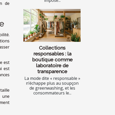
imposé...
en de
re
ilité.
tions
passer
Collections
responsables : la
boutique comme
ue est
laboratoire de
i est
transparence
ances
La mode dite « responsable »
n’échappe plus au soupçon
de greenwashing, et les
aille
consommateurs le...
r une
ement