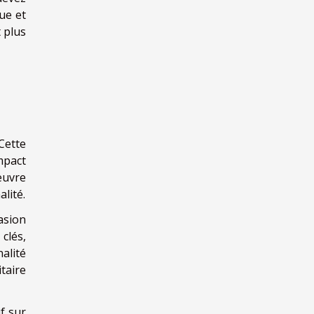
ue et
 plus
Cette
mpact
œuvre
lité.
asion
clés,
nalité
taire
f sur