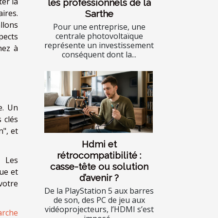
er la
les professionnels de la
aires.
Sarthe
llons
Pour une entreprise, une
centrale photovoltaïque
pects
représente un investissement
hez à
conséquent dont la...
e. Un
 clés
n", et
Hdmi et
rétrocompatibilité :
. Les
casse-tête ou solution
ue et
d’avenir ?
votre
De la PlayStation 5 aux barres
de son, des PC de jeu aux
vidéoprojecteurs, l’HDMI s’est
arche