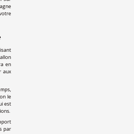
pagne
votre
e
isant
allon
ra en
r aux
emps,
lon le
ui est
ions.
pport
s par