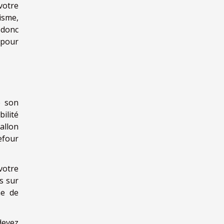
votre
isme,
 donc
 pour
e son
ilité
allon
refour
votre
ts sur
ne de
devez