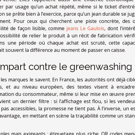
 par usage qu’un achat répété, même si le ticket d’entré
n se prête bien à l’exercice, parce qu’un jean durable se ju
lement. Pour ceux qui cherchent une piste concrète, des o
ilité de façon lisible, comme
jeans Le Gaulois
, dont l’intér
ibilité de relier le produit à un récit de fabrication vérif
ans une période où chaque achat est scruté, cette capac
 fait souvent la différence au moment de passer en caisse.
empart contre le greenwashing
es marques le savent. En France, les autorités ont déjà cibl
s, et au niveau européen, des textes visent à encadre
nformation du consommateur, même si leur mise en œuvre pre
nt un dernier filtre : si l’affichage est flou, si les vende
pas accessibles, la promesse ne tient pas. À l’inverse, un e
avantage, en mettant en scène la traçabilité comme un stan
ples mais exigeants : étiquetage plus riche, QR codes men