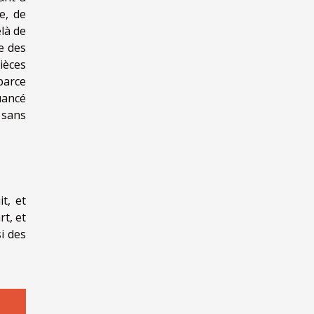
e, de
elà de
e des
ièces
 parce
uancé
 sans
t, et
rt, et
i des