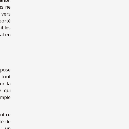
es ne
 vers
porté
ibles
al en
 pose
 tout
ur la
e qui
imple
nt ce
té de
 : un