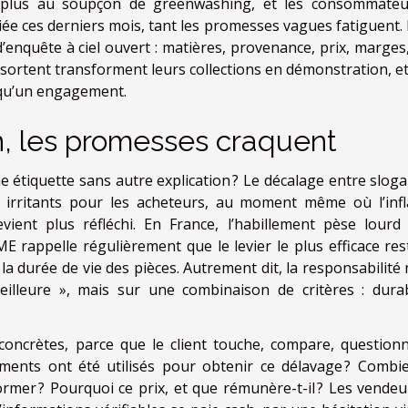
 plus au soupçon de greenwashing, et les consommateu
iée ces derniers mois, tant les promesses vagues fatiguent.
d’enquête à ciel ouvert : matières, provenance, prix, marges,
sortent transforment leurs collections en démonstration, et
 qu’un engagement.
n, les promesses craquent
e étiquette sans autre explication ? Le décalage entre sloga
 irritants pour les acheteurs, au moment même où l’infl
evient plus réfléchi. En France, l’habillement pèse lourd
 rappelle régulièrement que le levier le plus efficace res
la durée de vie des pièces. Autrement dit, la responsabilité 
lleure », mais sur une combinaison de critères : durabi
oncrètes, parce que le client touche, compare, questionn
ements ont été utilisés pour obtenir ce délavage ? Combi
ormer ? Pourquoi ce prix, et que rémunère-t-il ? Les vendeu