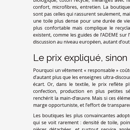
confort, microfibres, entretien. La boutiqu
sont pas celles qui rassurent seulement, mai
une toile plus dense pour une durée de vie
plus confortable mais complique le recycla
existent, comme les guides de l’ADEME sur l
discussion au niveau européen, autant d’outil
Le prix expliqué, sino
Pourquoi un vêtement « responsable » coûte-t
d’autant plus que les enseignes ultra-discou
écart. Or, dans le textile, le prix reflète 
confection, production en plus petites sér
renchérit la main-d’œuvre. Mais si ces éléme
marge opportuniste, et l’effort de transpare
Les boutiques les plus convaincantes adopte
qui se voit rarement : densité de toile, poi
pièces détachées, et surtout service aprè