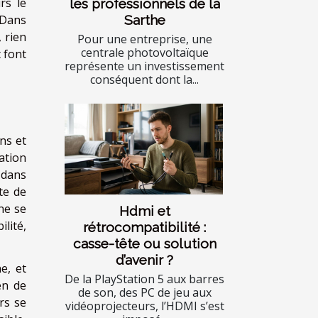
rs le
les professionnels de la
 Dans
Sarthe
 rien
Pour une entreprise, une
centrale photovoltaïque
 font
représente un investissement
conséquent dont la...
ns et
ation
 dans
te de
ne se
Hdmi et
lité,
rétrocompatibilité :
casse-tête ou solution
d’avenir ?
e, et
De la PlayStation 5 aux barres
en de
de son, des PC de jeu aux
rs se
vidéoprojecteurs, l’HDMI s’est