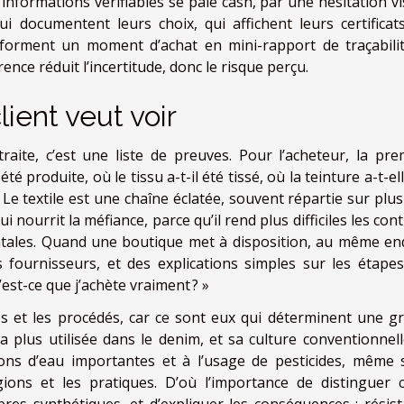
informations vérifiables se paie cash, par une hésitation vi
i documentent leurs choix, qui affichent leurs certificats
sforment un moment d’achat en mini-rapport de traçabilit
ence réduit l’incertitude, donc le risque perçu.
lient veut voir
aite, c’est une liste de preuves. Pour l’acheteur, la pre
 été produite, où le tissu a-t-il été tissé, où la teinture a-t-el
 ? Le textile est une chaîne éclatée, souvent répartie sur plu
 nourrit la méfiance, parce qu’il rend plus difficiles les con
ntales. Quand une boutique met à disposition, au même end
s fournisseurs, et des explications simples sur les étapes,
’est-ce que j’achète vraiment ? »
s et les procédés, car ce sont eux qui déterminent une g
la plus utilisée dans le denim, et sa culture conventionnell
ns d’eau importantes et à l’usage de pesticides, même s
gions et les pratiques. D’où l’importance de distinguer 
bres synthétiques, et d’expliquer les conséquences : résist