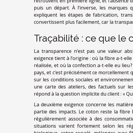
retrouvent en première ligne, et l’absence d’
puis un départ. À l’inverse, les marques qu
expliquent les étapes de fabrication, tran
convertissent plus facilement, car la transpar
Traçabilité : ce que le c
La transparence n’est pas une valeur abstr
exigence tient à l’origine : où la fibre a-t-elle
réalisée, et où la confection a-t-elle eu lieu
pays, et c’est précisément ce morcellement qui
sur les conditions sociales et environneme
une carte des ateliers, des factuels sur le
répond à la question implicite du client : « Qu
La deuxième exigence concerne les matière
partie des impacts. Le coton reste la fibre 
régulièrement associée à des consommatio
situations varient fortement selon les ré
biologique, coton recyclé, mélanges avec fi