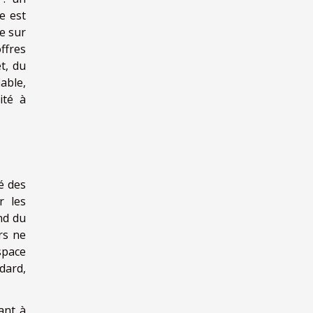
e est
ge sur
ffres
êt, du
iable,
ité à
é des
r les
nd du
urs ne
space
dard,
ant à