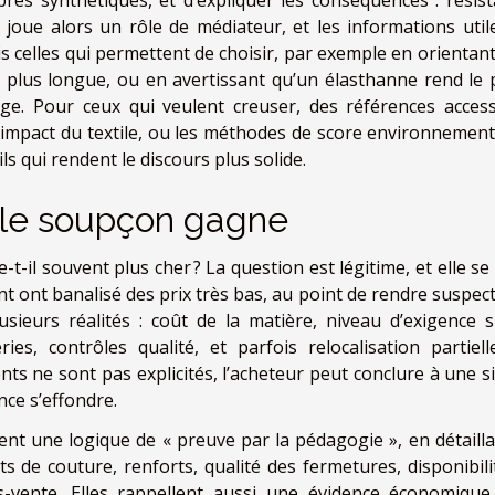
e joue alors un rôle de médiateur, et les informations util
s celles qui permettent de choisir, par exemple en orientant
 plus longue, ou en avertissant qu’un élasthanne rend le 
ge. Pour ceux qui veulent creuser, des références access
’impact du textile, ou les méthodes de score environnement
s qui rendent le discours plus solide.
n le soupçon gagne
-il souvent plus cher ? La question est légitime, et elle se
nt ont banalisé des prix très bas, au point de rendre suspect
plusieurs réalités : coût de la matière, niveau d’exigence s
ies, contrôles qualité, et parfois relocalisation partiell
nts ne sont pas explicités, l’acheteur peut conclure à une s
nce s’effondre.
nt une logique de « preuve par la pédagogie », en détailla
nts de couture, renforts, qualité des fermetures, disponibili
s-vente. Elles rappellent aussi une évidence économique