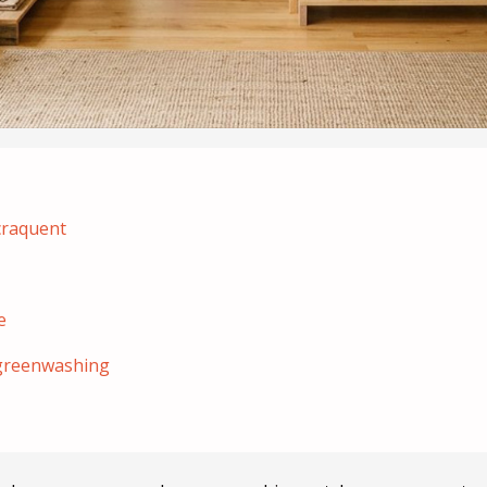
craquent
e
 greenwashing