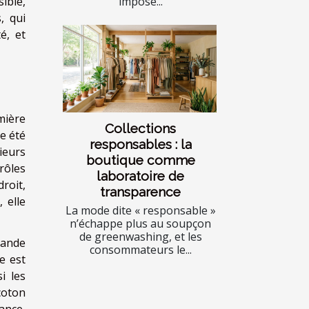
imposé...
sible,
, qui
é, et
mière
Collections
le été
responsables : la
sieurs
boutique comme
trôles
laboratoire de
roit,
transparence
 elle
La mode dite « responsable »
n’échappe plus au soupçon
de greenwashing, et les
rande
consommateurs le...
e est
i les
coton
ance,