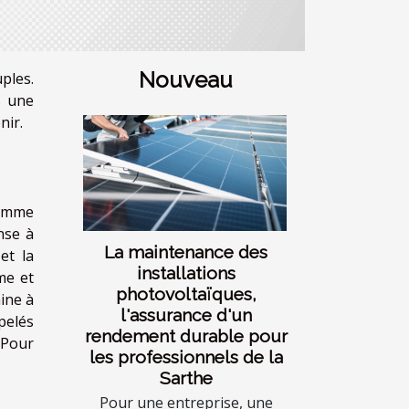
Nouveau
ples.
s une
nir.
Comme
nse à
La maintenance des
et la
installations
me et
photovoltaïques,
ine à
l'assurance d'un
pelés
rendement durable pour
. Pour
les professionnels de la
Sarthe
Pour une entreprise, une