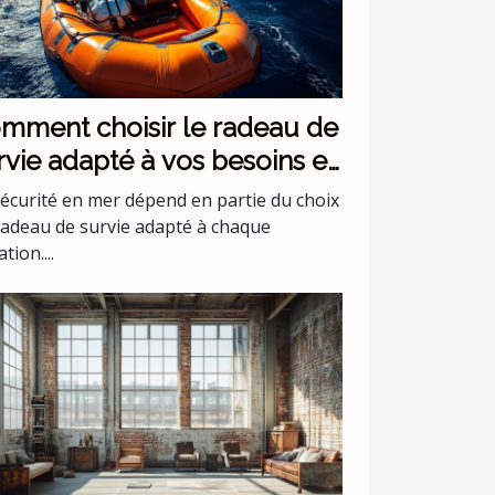
mment choisir le radeau de
rvie adapté à vos besoins en
r ?
sécurité en mer dépend en partie du choix
radeau de survie adapté à chaque
ation....