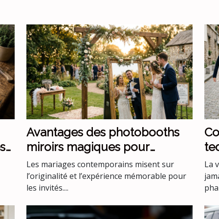
Avantages des photobooths
Co
s
miroirs magiques pour
te
mariages uniques
ve
Les mariages contemporains misent sur
La 
l’originalité et l’expérience mémorable pour
jam
les invités....
phar