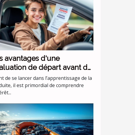
s avantages d'une
aluation de départ avant de
mmencer les leçons de
t de se lancer dans l’apprentissage de la
nduite
duite, il est primordial de comprendre
érêt...