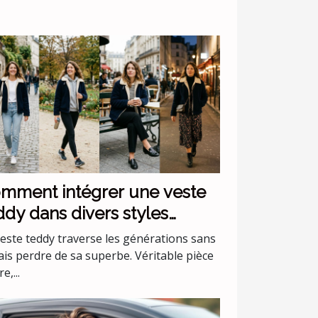
mment intégrer une veste
ddy dans divers styles
stimentaires ?
veste teddy traverse les générations sans
ais perdre de sa superbe. Véritable pièce
e,...