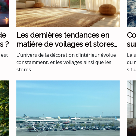
de
Les dernières tendances en
Co
s ?
matière de voilages et stores
su
pour intérieurs
me
 est
L’univers de la décoration d’intérieur évolue
La 
s
constamment, et les voilages ainsi que les
du 
stores...
situ