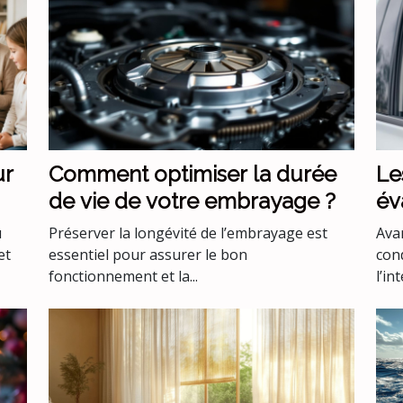
ur
Comment optimiser la durée
Le
de vie de votre embrayage ?
év
co
u
Préserver la longévité de l’embrayage est
Avan
co
et
essentiel pour assurer le bon
con
fonctionnement et la...
l’int