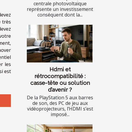
centrale photovoltaïque
représente un investissement
devez
conséquent dont la...
 très
 devez
votre
ement,
nover
ntiel
r les
Hdmi et
si est
rétrocompatibilité :
casse-tête ou solution
d’avenir ?
De la PlayStation 5 aux barres
de son, des PC de jeu aux
vidéoprojecteurs, l’HDMI s’est
imposé...