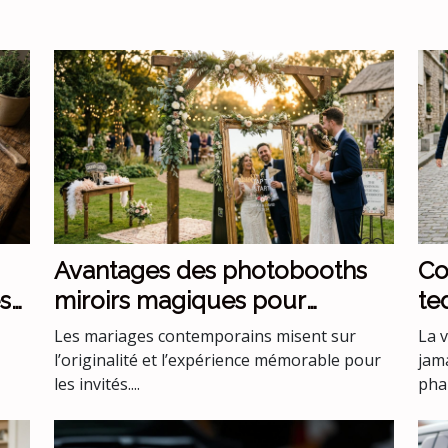
Avantages des photobooths
Co
s
miroirs magiques pour
te
mariages uniques
ve
Les mariages contemporains misent sur
La 
l’originalité et l’expérience mémorable pour
jam
les invités....
phar