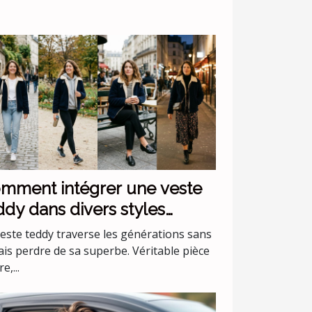
mment intégrer une veste
ddy dans divers styles
stimentaires ?
veste teddy traverse les générations sans
ais perdre de sa superbe. Véritable pièce
e,...