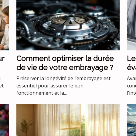
ur
Comment optimiser la durée
Le
de vie de votre embrayage ?
év
co
u
Préserver la longévité de l’embrayage est
Avan
co
et
essentiel pour assurer le bon
con
fonctionnement et la...
l’int