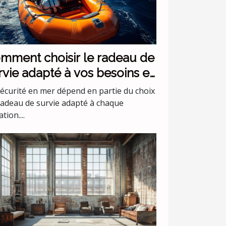
mment choisir le radeau de
rvie adapté à vos besoins en
r ?
sécurité en mer dépend en partie du choix
radeau de survie adapté à chaque
ation....