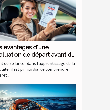
s avantages d'une
aluation de départ avant de
mmencer les leçons de
t de se lancer dans l’apprentissage de la
nduite
duite, il est primordial de comprendre
érêt...