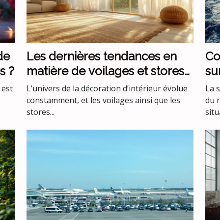
de
Les dernières tendances en
Co
s ?
matière de voilages et stores
su
pour intérieurs
me
 est
L’univers de la décoration d’intérieur évolue
La 
s
constamment, et les voilages ainsi que les
du 
stores...
situ