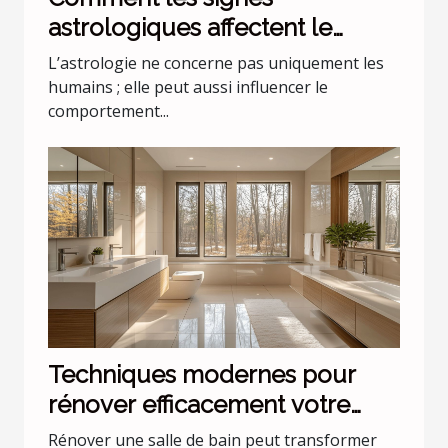
astrologiques affectent le
comportement de nos animaux
L’astrologie ne concerne pas uniquement les
domestiques
humains ; elle peut aussi influencer le
comportement...
Techniques modernes pour
rénover efficacement votre
salle de bain
Rénover une salle de bain peut transformer