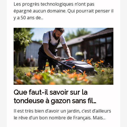
évolue !
Les progrès technologiques n’ont pas
épargné aucun domaine. Qui pourrait penser il
y a 50 ans de...
Que faut-il savoir sur la
tondeuse à gazon sans fil
batterie 36 v Black+Decker
Il est très bien d’avoir un jardin, c’est d’ailleurs
CLMA4820L2-QW ?
le rêve d’un bon nombre de Français. Mais...