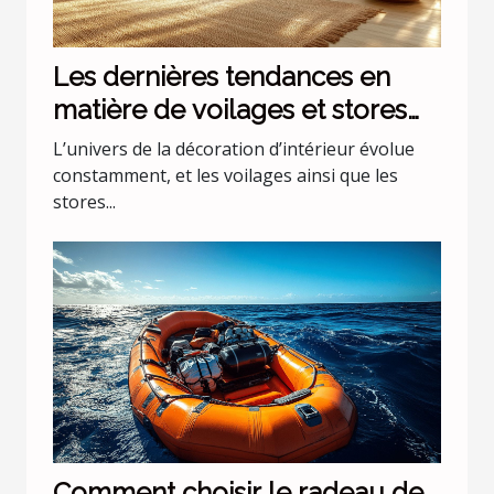
Les dernières tendances en
matière de voilages et stores
pour intérieurs
L’univers de la décoration d’intérieur évolue
constamment, et les voilages ainsi que les
stores...
Comment choisir le radeau de