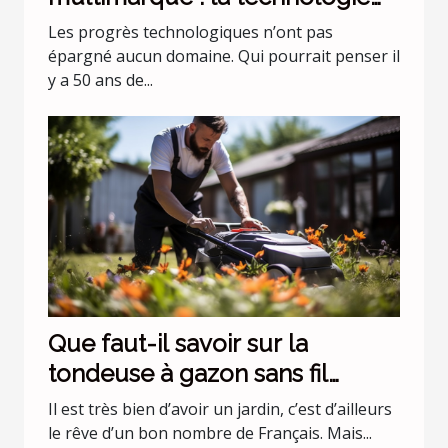
évolue !
Les progrès technologiques n’ont pas
épargné aucun domaine. Qui pourrait penser il
y a 50 ans de...
Que faut-il savoir sur la
tondeuse à gazon sans fil
batterie 36 v Black+Decker
Il est très bien d’avoir un jardin, c’est d’ailleurs
CLMA4820L2-QW ?
le rêve d’un bon nombre de Français. Mais...