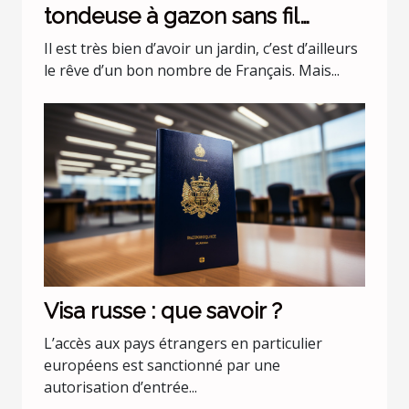
tondeuse à gazon sans fil
batterie 36 v Black+Decker
Il est très bien d’avoir un jardin, c’est d’ailleurs
CLMA4820L2-QW ?
le rêve d’un bon nombre de Français. Mais...
Visa russe : que savoir ?
L’accès aux pays étrangers en particulier
européens est sanctionné par une
autorisation d’entrée...