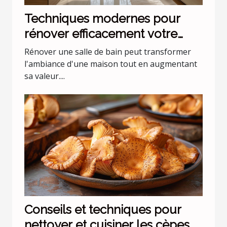
Techniques modernes pour
rénover efficacement votre
salle de bain
Rénover une salle de bain peut transformer
l'ambiance d'une maison tout en augmentant
sa valeur....
Conseils et techniques pour
nettoyer et cuisiner les cèpes