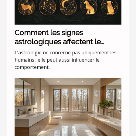
Comment les signes
astrologiques affectent le
comportement de nos animaux
L’astrologie ne concerne pas uniquement les
domestiques
humains ; elle peut aussi influencer le
comportement...