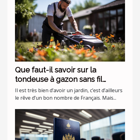
Que faut-il savoir sur la
tondeuse à gazon sans fil
batterie 36 v Black+Decker
Il est très bien d’avoir un jardin, c’est d’ailleurs
CLMA4820L2-QW ?
le rêve d’un bon nombre de Français. Mais...