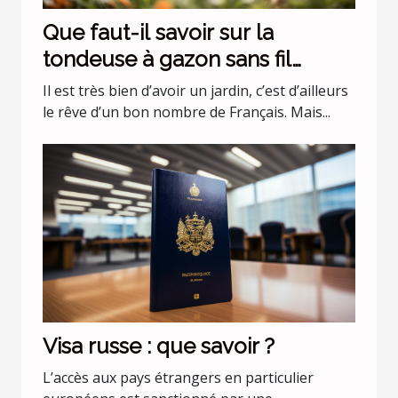
Que faut-il savoir sur la
tondeuse à gazon sans fil
batterie 36 v Black+Decker
Il est très bien d’avoir un jardin, c’est d’ailleurs
CLMA4820L2-QW ?
le rêve d’un bon nombre de Français. Mais...
Visa russe : que savoir ?
L’accès aux pays étrangers en particulier