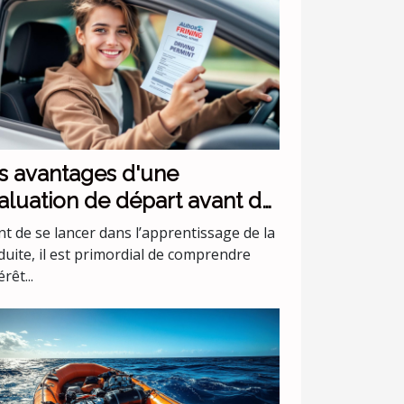
s avantages d'une
aluation de départ avant de
mmencer les leçons de
t de se lancer dans l’apprentissage de la
nduite
duite, il est primordial de comprendre
érêt...