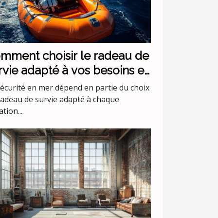
mment choisir le radeau de
rvie adapté à vos besoins en
r ?
sécurité en mer dépend en partie du choix
radeau de survie adapté à chaque
ation....