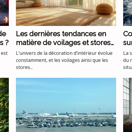
de
Les dernières tendances en
Co
s ?
matière de voilages et stores
su
pour intérieurs
me
 est
L’univers de la décoration d’intérieur évolue
La 
s
constamment, et les voilages ainsi que les
du 
stores...
situ