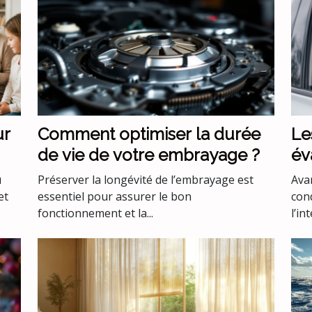
ur
Comment optimiser la durée
Le
de vie de votre embrayage ?
év
co
u
Préserver la longévité de l’embrayage est
Avan
co
et
essentiel pour assurer le bon
con
fonctionnement et la...
l’int