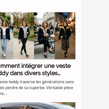
mment intégrer une veste
ddy dans divers styles
stimentaires ?
veste teddy traverse les générations sans
ais perdre de sa superbe. Véritable pièce
e,...