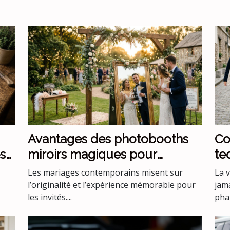
Avantages des photobooths
Co
s
miroirs magiques pour
te
mariages uniques
ve
Les mariages contemporains misent sur
La 
l’originalité et l’expérience mémorable pour
jam
les invités....
phar