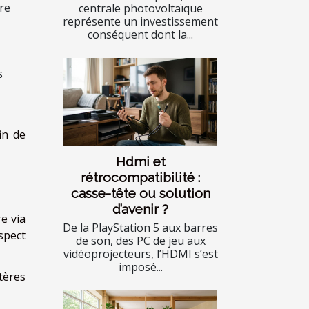
ire
centrale photovoltaïque
représente un investissement
conséquent dont la...
s
in de
Hdmi et
rétrocompatibilité :
casse-tête ou solution
d’avenir ?
re via
De la PlayStation 5 aux barres
aspect
de son, des PC de jeu aux
vidéoprojecteurs, l’HDMI s’est
imposé...
itères