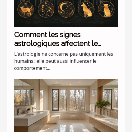
Comment les signes
astrologiques affectent le
comportement de nos animaux
L’astrologie ne concerne pas uniquement les
domestiques
humains ; elle peut aussi influencer le
comportement...