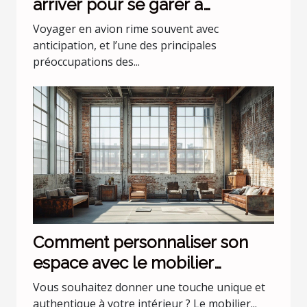
arriver pour se garer à
l'aéroport Lyon Saint Exupéry ?
Voyager en avion rime souvent avec
anticipation, et l’une des principales
préoccupations des...
Comment personnaliser son
espace avec le mobilier
industriel ?
Vous souhaitez donner une touche unique et
authentique à votre intérieur ? Le mobilier...