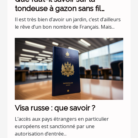
tondeuse à gazon sans fil
batterie 36 v Black+Decker
Il est très bien d’avoir un jardin, c’est d’ailleurs
CLMA4820L2-QW ?
le rêve d’un bon nombre de Français. Mais...
Visa russe : que savoir ?
L’accès aux pays étrangers en particulier
européens est sanctionné par une
autorisation d’entrée...