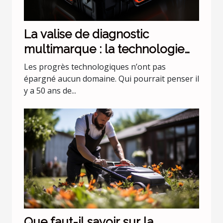
La valise de diagnostic
multimarque : la technologie
évolue !
Les progrès technologiques n’ont pas
épargné aucun domaine. Qui pourrait penser il
y a 50 ans de...
Que faut-il savoir sur la