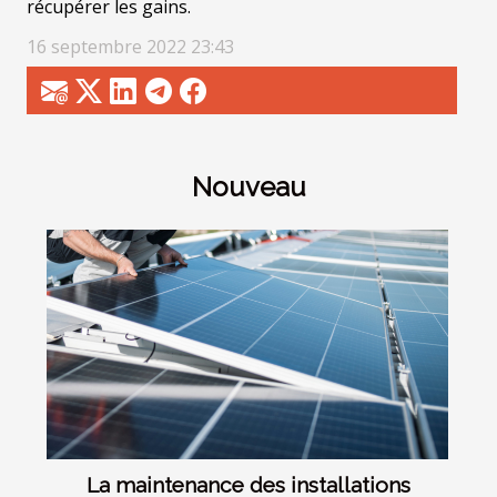
récupérer les gains.
16 septembre 2022 23:43
Nouveau
La maintenance des installations