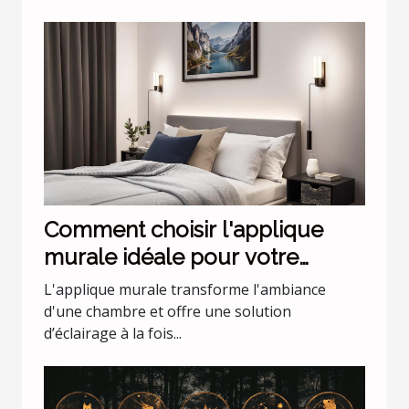
Comment choisir l'applique
murale idéale pour votre
chambre
L'applique murale transforme l'ambiance
d'une chambre et offre une solution
d’éclairage à la fois...