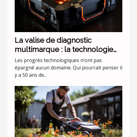
La valise de diagnostic
multimarque : la technologie
évolue !
Les progrès technologiques n’ont pas
épargné aucun domaine. Qui pourrait penser il
y a 50 ans de...