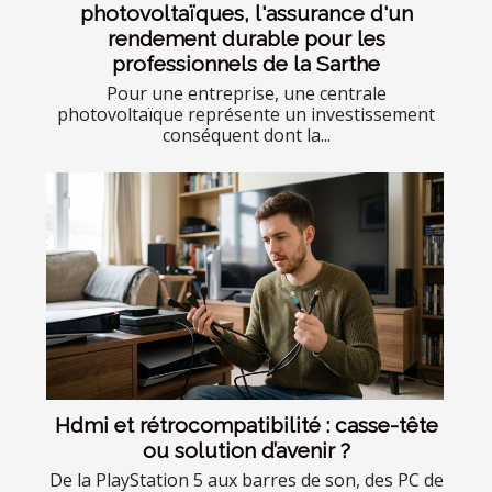
photovoltaïques, l'assurance d'un
rendement durable pour les
professionnels de la Sarthe
Pour une entreprise, une centrale
photovoltaïque représente un investissement
conséquent dont la...
Hdmi et rétrocompatibilité : casse-tête
ou solution d’avenir ?
De la PlayStation 5 aux barres de son, des PC de