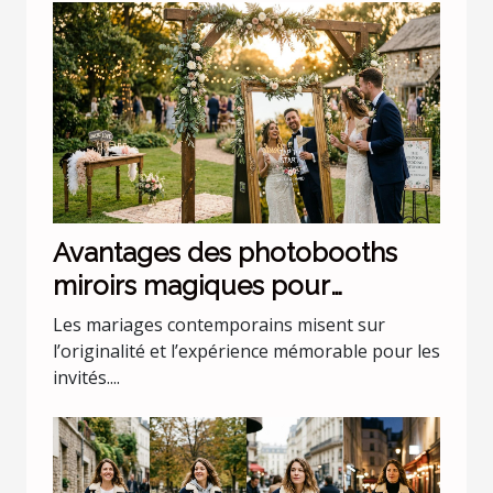
Avantages des photobooths
miroirs magiques pour
mariages uniques
Les mariages contemporains misent sur
l’originalité et l’expérience mémorable pour les
invités....