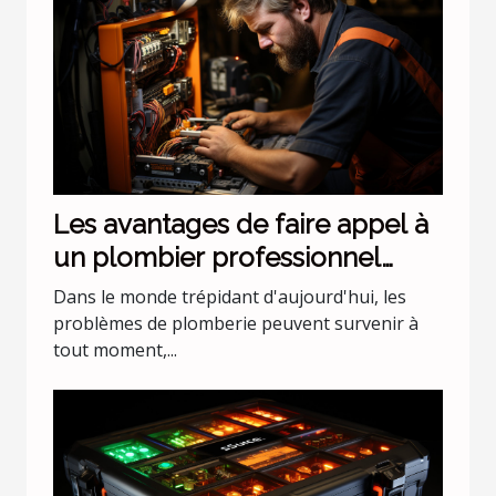
Les avantages de faire appel à
un plombier professionnel
pour les urgences nocturnes
Dans le monde trépidant d'aujourd'hui, les
problèmes de plomberie peuvent survenir à
tout moment,...