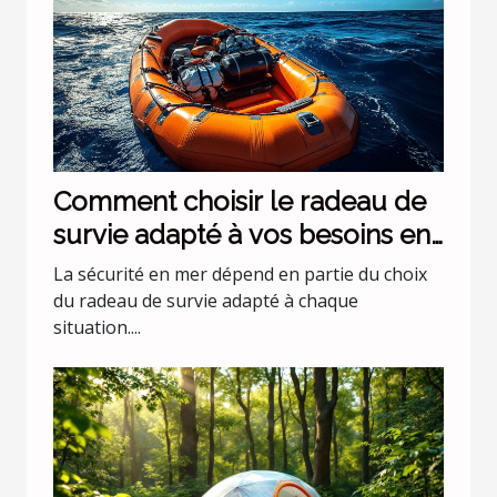
Comment choisir le radeau de
survie adapté à vos besoins en
mer ?
La sécurité en mer dépend en partie du choix
du radeau de survie adapté à chaque
situation....