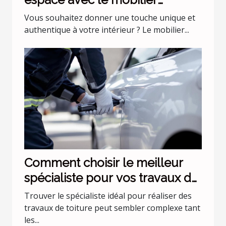
industriel ?
Vous souhaitez donner une touche unique et
authentique à votre intérieur ? Le mobilier...
Comment choisir le meilleur
spécialiste pour vos travaux de
toiture ?
Trouver le spécialiste idéal pour réaliser des
travaux de toiture peut sembler complexe tant
les...