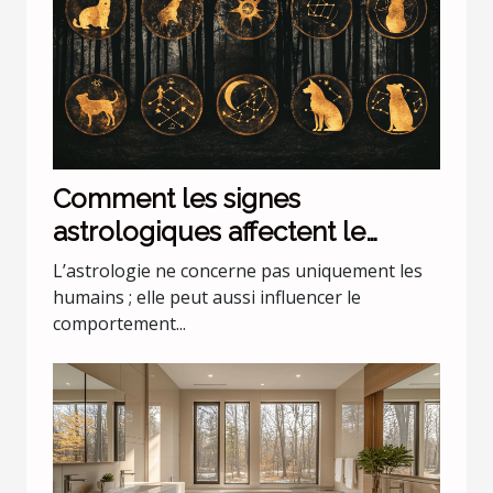
Comment les signes
astrologiques affectent le
comportement de nos animaux
L’astrologie ne concerne pas uniquement les
domestiques
humains ; elle peut aussi influencer le
comportement...