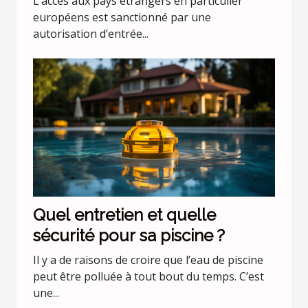
L’accès aux pays étrangers en particulier
européens est sanctionné par une
autorisation d’entrée...
Quel entretien et quelle
sécurité pour sa piscine ?
Il y a de raisons de croire que l’eau de piscine
peut être polluée à tout bout du temps. C’est
une...