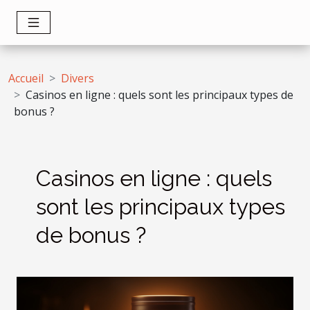
Accueil
Divers
Casinos en ligne : quels sont les principaux types de
bonus ?
Casinos en ligne : quels
sont les principaux types
de bonus ?