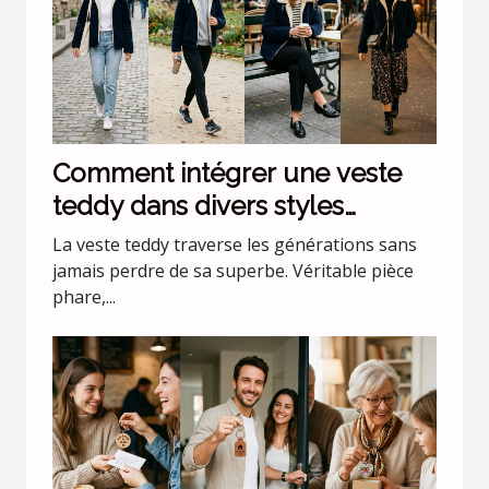
Comment intégrer une veste
teddy dans divers styles
vestimentaires ?
La veste teddy traverse les générations sans
jamais perdre de sa superbe. Véritable pièce
phare,...