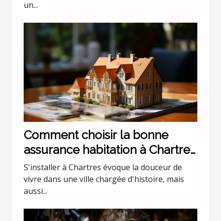
un...
Comment choisir la bonne
assurance habitation à Chartres
?
S'installer à Chartres évoque la douceur de
vivre dans une ville chargée d'histoire, mais
aussi...