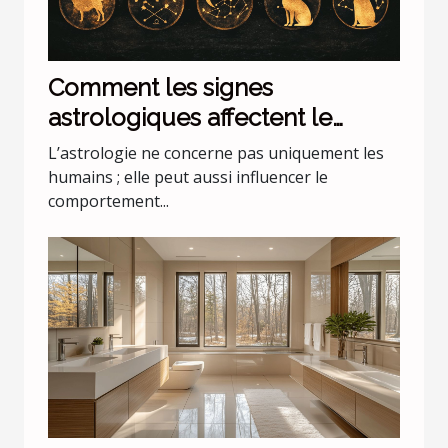
Comment les signes
astrologiques affectent le
comportement de nos animaux
L’astrologie ne concerne pas uniquement les
domestiques
humains ; elle peut aussi influencer le
comportement...