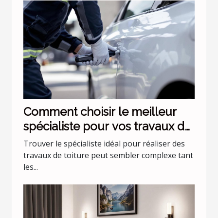
Comment choisir le meilleur
spécialiste pour vos travaux de
toiture ?
Trouver le spécialiste idéal pour réaliser des
travaux de toiture peut sembler complexe tant
les...