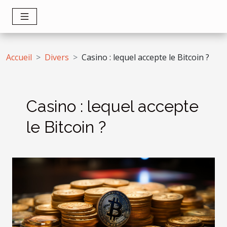
Accueil
Divers
Casino : lequel accepte le Bitcoin ?
Casino : lequel accepte
le Bitcoin ?