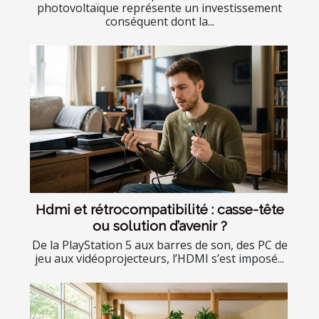
photovoltaïque représente un investissement
conséquent dont la...
Hdmi et rétrocompatibilité : casse-tête
ou solution d’avenir ?
De la PlayStation 5 aux barres de son, des PC de
jeu aux vidéoprojecteurs, l’HDMI s’est imposé...