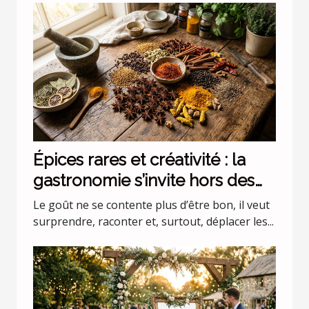
Épices rares et créativité : la
gastronomie s’invite hors des
codes
Le goût ne se contente plus d’être bon, il veut
surprendre, raconter et, surtout, déplacer les...