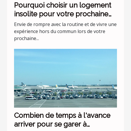
Pourquoi choisir un logement
insolite pour votre prochaine
escapade ?
Envie de rompre avec la routine et de vivre une
expérience hors du commun lors de votre
prochaine...
Combien de temps à l'avance
arriver pour se garer à