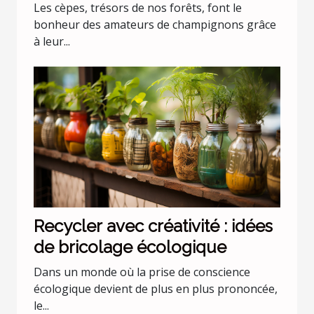
Les cèpes, trésors de nos forêts, font le
bonheur des amateurs de champignons grâce
à leur...
Recycler avec créativité : idées
de bricolage écologique
Dans un monde où la prise de conscience
écologique devient de plus en plus prononcée,
le...