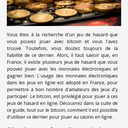
Vous êtes à la recherche d'un jeu de hasard que
vous pouvez jouer avec bitcoin et vous l'avez
trouvé. Toutefois, vous doutez toujours de la
fiabilité de ce dernier. Alors, il faut savoir que, en
France, il existe plusieurs jeux de hasard que vous
pouvez jouer avec les monnaies électroniques et
gagner bien. L'usage des monnaies électroniques
dans les jeux en ligne est adopté en France, pour
permettre à bon nombre d'amateurs des jeux d'y
participer. Le bitcoin, est privilégié pour jouer à ces
jeux de hasard en ligne. Découvrez dans la suite de
ce guide, tout sur le bitcoin, comment il est possible
d'utiliser ce dernier pour jouer au casino en ligne.