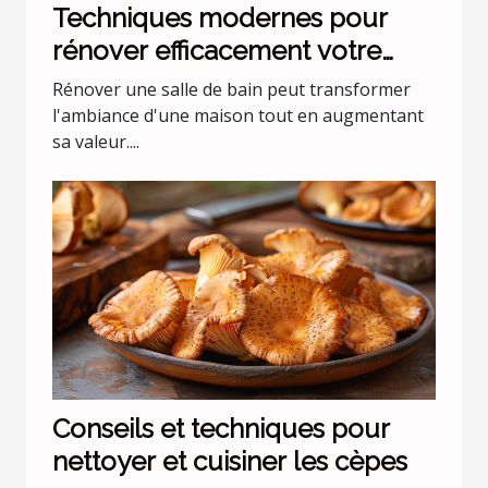
Techniques modernes pour
rénover efficacement votre
salle de bain
Rénover une salle de bain peut transformer
l'ambiance d'une maison tout en augmentant
sa valeur....
Conseils et techniques pour
nettoyer et cuisiner les cèpes