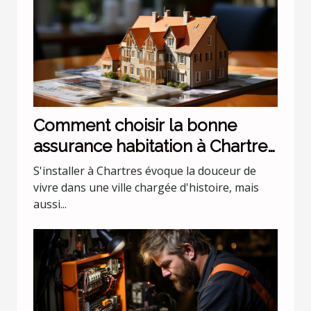
Comment choisir la bonne
assurance habitation à Chartres
?
S'installer à Chartres évoque la douceur de
vivre dans une ville chargée d'histoire, mais
aussi...