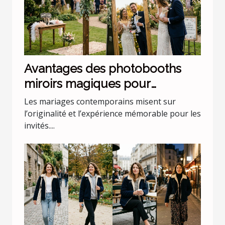
Avantages des photobooths
miroirs magiques pour
mariages uniques
Les mariages contemporains misent sur
l’originalité et l’expérience mémorable pour les
invités....