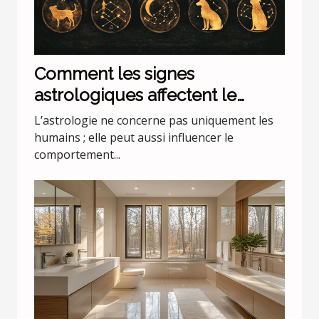
Comment les signes
astrologiques affectent le
comportement de nos animaux
L’astrologie ne concerne pas uniquement les
domestiques
humains ; elle peut aussi influencer le
comportement...