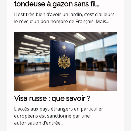
tondeuse à gazon sans fil
batterie 36 v Black+Decker
Il est très bien d’avoir un jardin, c’est d’ailleurs
CLMA4820L2-QW ?
le rêve d’un bon nombre de Français. Mais...
Visa russe : que savoir ?
L’accès aux pays étrangers en particulier
européens est sanctionné par une
autorisation d’entrée...