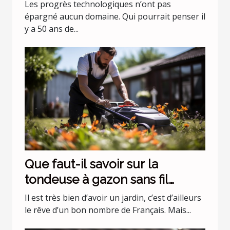
évolue !
Les progrès technologiques n’ont pas
épargné aucun domaine. Qui pourrait penser il
y a 50 ans de...
Que faut-il savoir sur la
tondeuse à gazon sans fil
batterie 36 v Black+Decker
Il est très bien d’avoir un jardin, c’est d’ailleurs
CLMA4820L2-QW ?
le rêve d’un bon nombre de Français. Mais...