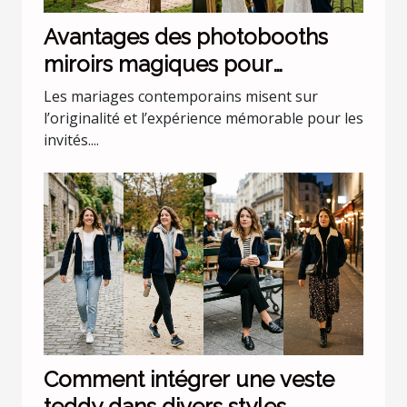
Avantages des photobooths
miroirs magiques pour
mariages uniques
Les mariages contemporains misent sur
l’originalité et l’expérience mémorable pour les
invités....
Comment intégrer une veste
teddy dans divers styles