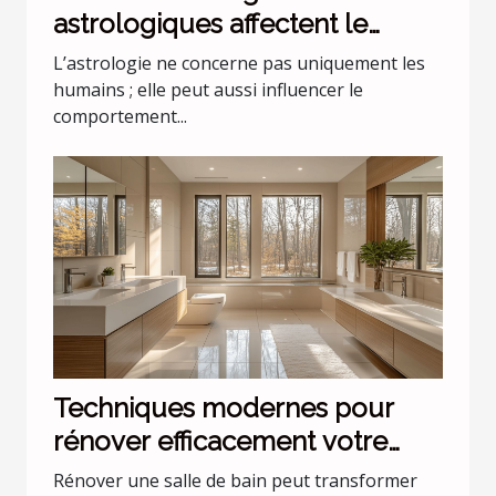
astrologiques affectent le
comportement de nos animaux
L’astrologie ne concerne pas uniquement les
domestiques
humains ; elle peut aussi influencer le
comportement...
Techniques modernes pour
rénover efficacement votre
salle de bain
Rénover une salle de bain peut transformer