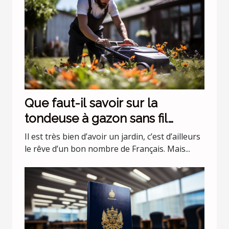
Que faut-il savoir sur la
tondeuse à gazon sans fil
batterie 36 v Black+Decker
Il est très bien d’avoir un jardin, c’est d’ailleurs
CLMA4820L2-QW ?
le rêve d’un bon nombre de Français. Mais...