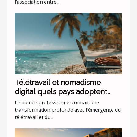
l’association entre...
Télétravail et nomadisme
digital quels pays adoptent
cette tendance croissante
Le monde professionnel connaît une
transformation profonde avec l'émergence du
télétravail et du...